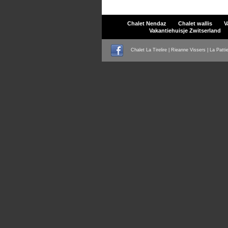
Chalet Nendaz
Chalet wallis
V
Vakantiehuisje Zwitserland
Chalet La Tirelire | Rieanne Vissers | La Patti