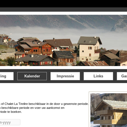
ling
Kalender
Impressie
Links
Ga
 of Chalet La Tirelire beschikbaar in de door u gewenste periode.
n beschikbare periode en voer uw aankomst en
riode te boeken.