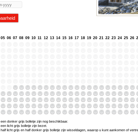
05
06
07
08
09
10
11
12
13
14
15
16
17
18
19
20
21
22
23
24
25
26
en donker grijs bolletje zijn nog beschikbaar.
n licht grijs bolletje zijn bezet.
alf licht grijs en half donker grijs bolletje zijn wisseldagen, waarop u kunt aankomen of vert