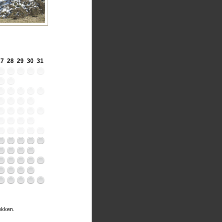
27
28
29
30
31
rekken.