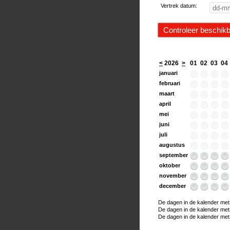
Vertrek datum:
<
2026
>
01
02
03
04
januari
februari
maart
april
mei
juni
juli
augustus
september
oktober
november
december
De dagen in de kalender met e
De dagen in de kalender met ee
De dagen in de kalender met h