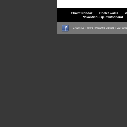
Chalet Nendaz
Chalet wallis
V
Vakantiehuisje Zwitserland
Chalet La Tirelire | Rieanne Vissers | La Patti