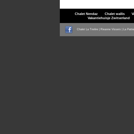
Chalet Nendaz
Chalet wallis
V
Vakantiehuisje Zwitserland
Chalet La Tirelire | Rieanne Vissers | La Patti