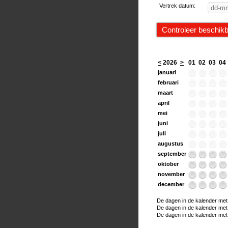
Vertrek datum:
<
2026
>
01
02
03
04
januari
februari
maart
april
mei
juni
juli
augustus
september
oktober
november
december
De dagen in de kalender met e
De dagen in de kalender met ee
De dagen in de kalender met h