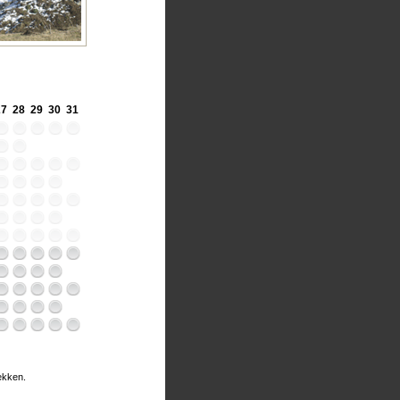
27
28
29
30
31
rekken.