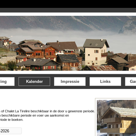
ling
Kalender
Impressie
Links
Ga
 of Chalet La Tirelire beschikbaar in de door u gewenste periode.
n beschikbare periode en voer uw aankomst en
riode te boeken.