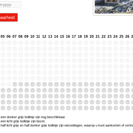
05
06
07
08
09
10
11
12
13
14
15
16
17
18
19
20
21
22
23
24
25
26
en donker grijs bolletje zijn nog beschikbaar.
n licht grijs bolletje zijn bezet.
alf licht grijs en half donker grijs bolletje zijn wisseldagen, waarop u kunt aankomen of vert