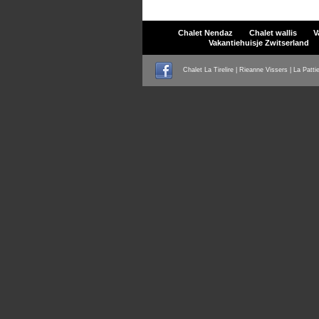
Chalet Nendaz
Chalet wallis
V
Vakantiehuisje Zwitserland
Chalet La Tirelire | Rieanne Vissers | La Patti