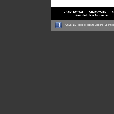
Chalet Nendaz
Chalet wallis
V
Vakantiehuisje Zwitserland
Chalet La Tirelire | Rieanne Vissers | La Patti